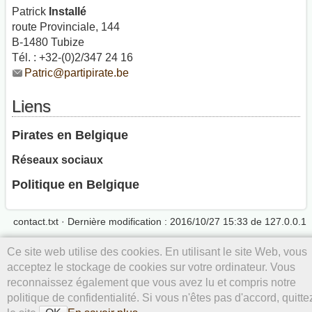
Patrick
Installé
route Provinciale, 144
B-1480 Tubize
Tél. : +32-(0)2/347 24 16
Patric@partipirate.be
Liens
Pirates en Belgique
Réseaux sociaux
Politique en Belgique
contact.txt
· Dernière modification : 2016/10/27 15:33 de
127.0.0.1
Sauf mention contraire, le contenu de ce wiki est placé sous les
Ce site web utilise des cookies. En utilisant le site Web, vous
termes de la licence suivante :
CC Attribution-Noncommercial 4.0
acceptez le stockage de cookies sur votre ordinateur. Vous
International
reconnaissez également que vous avez lu et compris notre
politique de confidentialité. Si vous n'êtes pas d'accord, quitte