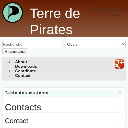
Aller au contenu
Terre de
Traductions de cette
page:
fr
Pirates
Rechercher
About
Downloads
Contribute
Contact
Table des matières
Contacts
Contact